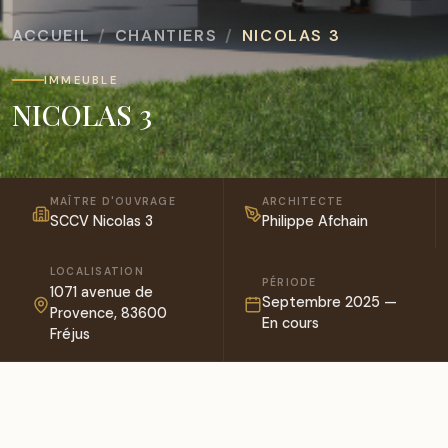
ACCUEIL
CHANTIERS
NICOLAS 3
IMMEUBLE
NICOLAS 3
MAÎTRE D'OUVRAGE
ARCHITECTE
SCCV Nicolas 3
Philippe Afchain
LOCALISATION
PÉRIODE
1071 avenue de
Septembre 2025 —
Provence, 83600
En cours
Fréjus