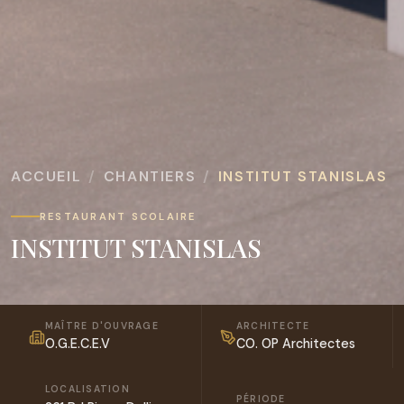
ACCUEIL
CHANTIERS
INSTITUT STANISLAS
RESTAURANT SCOLAIRE
INSTITUT STANISLAS
MAÎTRE D'OUVRAGE
ARCHITECTE
O.G.E.C.E.V
CO. OP Architectes
LOCALISATION
PÉRIODE