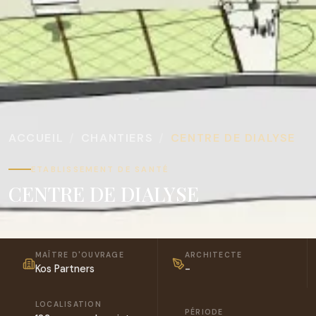
ACCUEIL
CHANTIERS
CENTRE DE DIALYSE
ETABLISSEMENT DE SANTÉ
CENTRE DE DIALYSE
MAÎTRE D'OUVRAGE
ARCHITECTE
Kos Partners
-
LOCALISATION
PÉRIODE