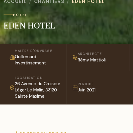
ACCUEIL
CHANTIERS
EDEN HOTEL
HÔTEL
EDEN HOTEL
MAÎTRE D'OUVRAGE
ARCHITECTE
Guillemard
Rémy Mattioli
Investissement
LOCALISATION
26 Avenue du Croiseur
PÉRIODE
Léger Le Malin, 83120
Juin 2021
Sainte Maxime