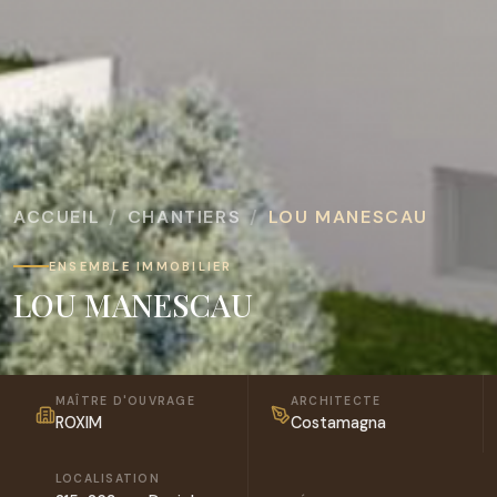
ACCUEIL
CHANTIERS
LOU MANESCAU
ENSEMBLE IMMOBILIER
LOU MANESCAU
MAÎTRE D'OUVRAGE
ARCHITECTE
ROXIM
Costamagna
LOCALISATION