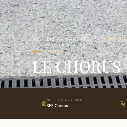
ACCUEIL
CHANTIERS
LE CHORUS
IMMEUBLE
LE CHORUS
MAÎTRE D'OUVRAGE
SEP Chorus