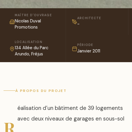
MAÎTRE D'OUVRAGE
ARCHITECTE
Nicolas Duval
-
Promotions
LOCALISATION
PÉRIODE
134 Allée du Parc
Janvier 2011
Arundo, Fréjus
À PROPOS DU PROJET
éalisation d’un bâtiment de 39 logements
avec deux niveaux de garages en sous-sol
R