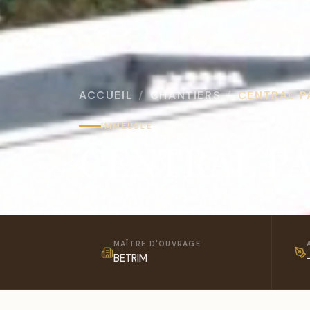
ACCUEIL
CHANTIERS
CENTRAL P
IMMEUBLE
CENTRAL P
MAÎTRE D'OUVRAGE
BETRIM